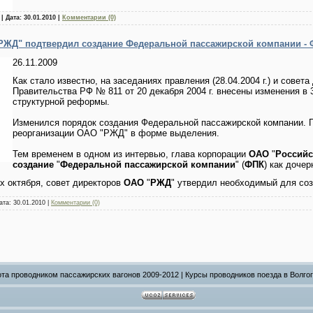
| Дата:
30.01.2010
|
Комментарии (0)
РЖД" подтвердил создание Федеральной пассажирской компании -
26.11.2009
Как стало известно, на заседаниях правления (28.04.2004 г.) и совет
Правительства РФ № 811 от 20 декабря 2004 г. внесены изменения в
структурной реформы.
Изменился порядок создания Федеральной пассажирской компании. П
реорганизации ОАО "РЖД" в форме выделения.
Тем временем в одном из интервью, глава корпорации
ОАО
"
Российс
создание
"
Федеральной пассажирской компании
" (
ФПК
) как доче
ах октября, совет директоров
ОАО
"
РЖД
" утвердил необходимый для со
ата:
30.01.2010
|
Комментарии (0)
та проводником пассажирских вагонов 2009-2012 | Курсы проводников поезда в Волго