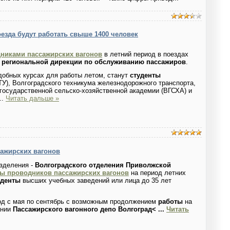
езда будут работать свыше 1400 человек
дниками пассажирских вагонов
в летний период в поездах
 региональной дирекции по обслуживанию пассажиров
.
одобных курсах для работы летом, станут
студенты
ТУ), Волгоградского техникума железнодорожного транспорта,
 государственной сельско-хозяйственной академии (ВГСХА) и
...
Читать дальше »
сажирских вагонов
азделения -
Волгоградского отделения Приволжской
ы проводников пассажирских вагонов
на период летних
уденты
высших учебных заведений или лица до 35 лет
од с мая по сентябрь с возможным продолжением
работы
на
ании
Пассажирского вагонного депо Волгоград<
...
Читать