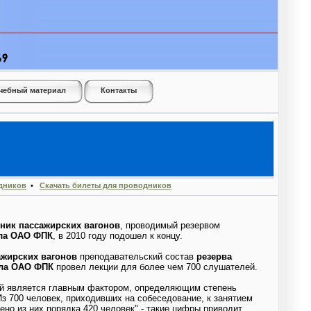
чебный материал
Контакты
одников
•
Скачать билеты для проводников
ник пассажирских вагонов
, проводимый резервом
ла ОАО ФПК
, в 2010 году подошел к концу.
ажирских вагонов
преподавательский состав
резерва
ала ОАО ФПК
провел лекции для более чем 700 слушателей.
ый является главным фактором, определяющим степень
"Из 700 человек, приходивших на собеседование, к занятием
ено из них порядка 420 человек" - такие цифры приводит