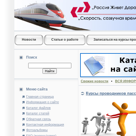
Новости
Статьи о работе
Записаться на курсы пр
Поиск
Свежие новости
•
ВСЯ ИНФОР
Меню сайта
Курсы проводников пасс
Главная страница
Информация о сайте
Каталог файлов
Каталог статей
Обратная связь
Контактная информация
Фотоальбомы
FAQ (вопрос/ответ)