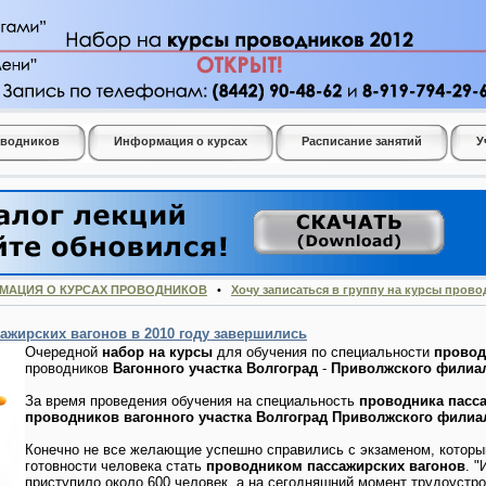
оводников
Информация о курсах
Расписание занятий
У
МАЦИЯ О КУРСАХ ПРОВОДНИКОВ
•
Хочу записаться в группу на курсы пров
ажирских вагонов в 2010 году завершились
Очередной
набор на курсы
для обучения по специальности
провод
проводников
Вагонного участка Волгоград
-
Приволжского филиа
За время проведения обучения на специальность
проводника пасс
проводников вагонного участка Волгоград Приволжского фили
Конечно не все желающие успешно справились с экзаменом, котор
готовности человека стать
проводником пассажирских вагонов
. 
приступило около 600 человек, а на сегодняшний момент трудоустро