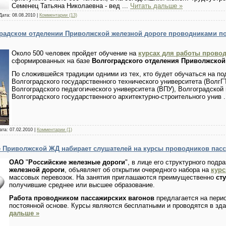
Семенец Татьяна Николаевна - вед
...
Читать дальше »
Дата:
08.08.2010
|
Комментарии (13)
градском отделении Приволжской железной дороге проводниками по
Около 500 человек пройдет обучение на
курсах для работы прово
сформированных на базе
Волгоградского отделения Приволжской
По сложившейся традиции одними из тех, кто будет обучаться на п
Волгоградского государственного технического университета (ВолгГ
Волгоградского педагогического университета (ВПУ), Волгоградской
Волгоградского государственного архитектурно-строительного унив
ата:
07.02.2010
|
Комментарии (1)
е Приволжской ЖД набирает слушателей на курсы проводников пас
ОАО
"
Российские железные дороги
", в лице его структурного подр
железной дороги
, объявляет об открытии очередного набора на
курс
массовых перевозок. На занятия приглашаются преимущественно
ст
получившие среднее или высшее образование.
Работа проводником пассажирских вагонов
предлагается на пери
постоянной основе. Курсы являются бесплатными и проводятся в зд
дальше »